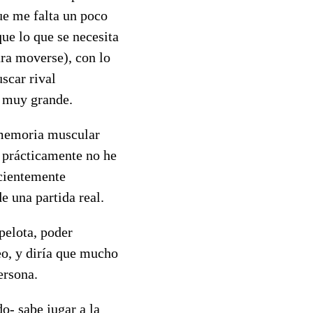
ue me falta un poco
ue lo que se necesita
ra moverse), con lo
scar rival
a muy grande.
 memoria muscular
, prácticamente no he
icientemente
e una partida real.
pelota, poder
eo, y diría que mucho
ersona.
o- sabe jugar a la