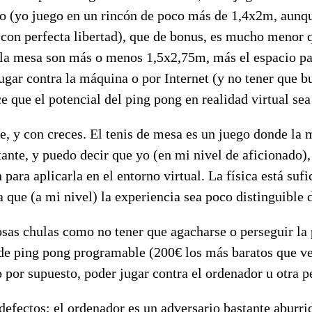
o (yo juego en un rincón de poco más de 1,4x2m, aunq
 con perfecta libertad), que de bonus, es mucho menor q
 (la mesa son más o menos 1,5x2,75m, más el espacio pa
gar contra la máquina o por Internet (y no tener que bu
e que el potencial del ping pong en realidad virtual se
e, y con creces. El tenis de mesa es un juego donde la
ante, y puedo decir que yo (en mi nivel de aficionado)
para aplicarla en el entorno virtual. La física está suf
que (a mi nivel) la experiencia sea poco distinguible d
as chulas como no tener que agacharse o perseguir la 
 de ping pong programable (200€ los más baratos que v
 por supuesto, poder jugar contra el ordenador u otra p
defectos; el ordenador es un adversario bastante aburrid