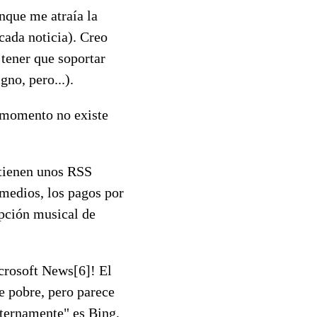
nque me atraía la
cada noticia). Creo
tener que soportar
no, pero...).
e momento no existe
tienen unos RSS
 medios, los pagos por
ipción musical de
crosoft News[6]! El
e pobre, pero parece
nternamente" es Bing,