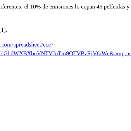
diferentes; el 10% de emisiones lo copan 46 películas y
1].
e.com/spreadsheet/ccc?
qJdGh6WXBXbnVNTVJnTm9OTVBzRjVfaWc&amp;usp