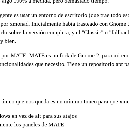
te algo 100% a medida, pero demasiado tiempo.
ente es usar un entorno de escritorio (que trae todo eso
 por xmonad. Inicialmente había trasteado con Gnome 3
rlo sobre la versión completa, y el "Classic" o "fallba
y bien.
o por MATE. MATE es un fork de Gnome 2, para mi en
uncionalidades que necesito. Tiene un repositorio apt p
 Lo único que nos queda es un mínimo tuneo para que xm
dows en vez de alt para sus atajos
mente los paneles de MATE