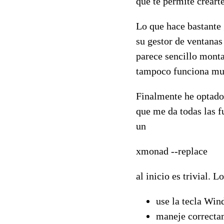
que te permite crear
Lo que hace bastante g
su gestor de ventanas
parece sencillo monta
tampoco funciona mu
Finalmente he optad
que me da todas las f
un
xmonad --replace
al inicio es trivial.
use la tecla Win
maneje correcta