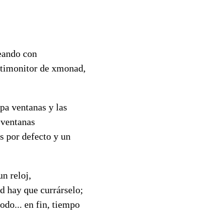
eando con
ltimonitor de xmonad,
apa ventanas y las
 ventanas
s por defecto y un
n reloj,
d hay que currárselo;
todo... en fin, tiempo