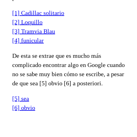
[1] Cadillac solitario
[2] Loquillo
[3] Tramvia Blau
[4] funicular
De esta se extrae que es mucho más
complicado encontrar algo en Google cuando
no se sabe muy bien cómo se escribe, a pesar
de que sea [5] obvio [6] a posteriori.
[5] sea
[6] obvio