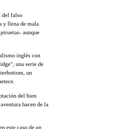
 del falso
a y llena de mala
 piruetas- aunque
ealismo inglés con
idge", una serie de
nterbottom, un
petece.
ptación del bien
aventura hacen de la
en este caso de un