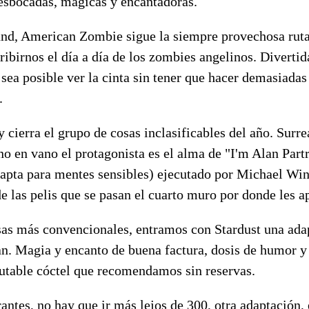
desbocadas, mágicas y encantadoras.
und, American Zombie sigue la siempre provechosa ruta
ibirnos el día a día de los zombies angelinos. Divertid
sea posible ver la cinta sin tener que hacer demasiadas
.
 cierra el grupo de cosas inclasificables del año. Surr
o en vano el protagonista es el alma de "I'm Alan Partr
 apta para mentes sensibles) ejecutado por Michael Wi
e las pelis que se pasan el cuarto muro por donde les a
sas más convencionales, entramos con Stardust una ada
n. Magia y encanto de buena factura, dosis de humor y 
rutable cóctel que recomendamos sin reservas.
antes, no hay que ir más lejos de 300, otra adaptación, 