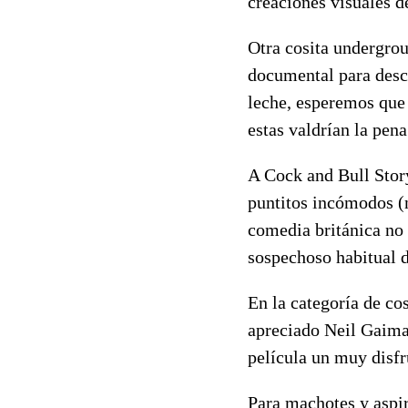
creaciones visuales 
Otra cosita undergro
documental para descr
leche, esperemos que 
estas valdrían la pena
A Cock and Bull Story
puntitos incómodos (n
comedia británica no
sospechoso habitual d
En la categoría de co
apreciado Neil Gaima
película un muy disf
Para machotes y aspir