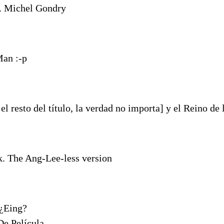
. Michel Gondry
Man :-p
el resto del título, la verdad no importa] y el Reino de 
k. The Ang-Lee-less version
¿Eing?
De Película