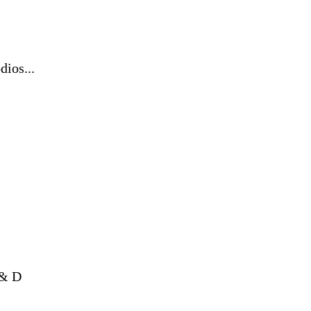
dios...
 & D