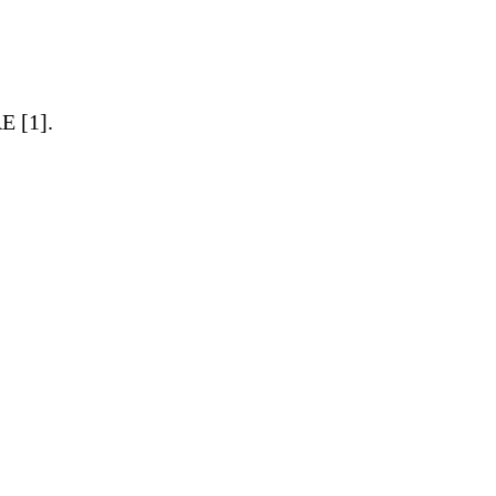
E [1].