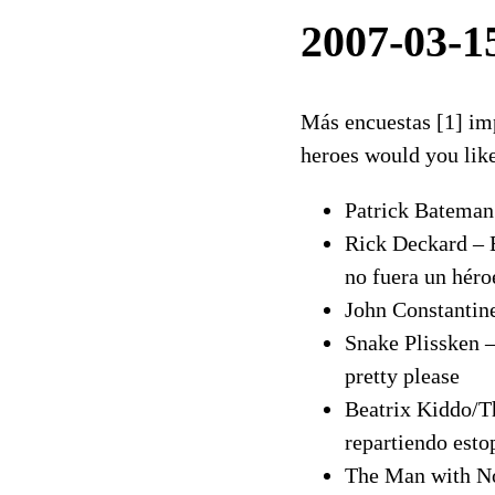
2007-03-1
Más encuestas [1] imp
heroes would you like
Patrick Bateman
Rick Deckard – B
no fuera un héro
John Constantine
Snake Plissken –
pretty please
Beatrix Kiddo/Th
repartiendo esto
The Man with No 