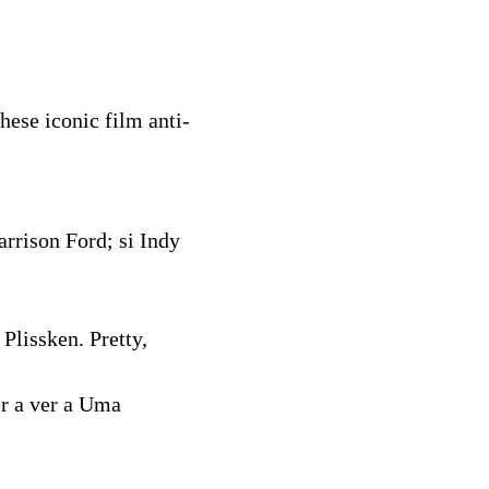
hese iconic film anti-
rrison Ford; si Indy
lissken. Pretty,
er a ver a Uma