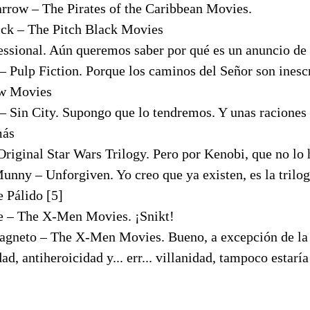
rrow – The Pirates of the Caribbean Movies.
ick – The Pitch Black Movies
ssional. Aún queremos saber por qué es un anuncio de 
– Pulp Fiction. Porque los caminos del Señor son inesc
aw Movies
 Sin City. Supongo que lo tendremos. Y unas racione
más
riginal Star Wars Trilogy. Pero por Kenobi, que no lo
unny – Unforgiven. Yo creo que ya existen, es la trilo
e Pálido [5]
 – The X-Men Movies. ¡Snikt!
agneto – The X-Men Movies. Bueno, a excepción de la 
ad, antiheroicidad y... err... villanidad, tampoco estarí