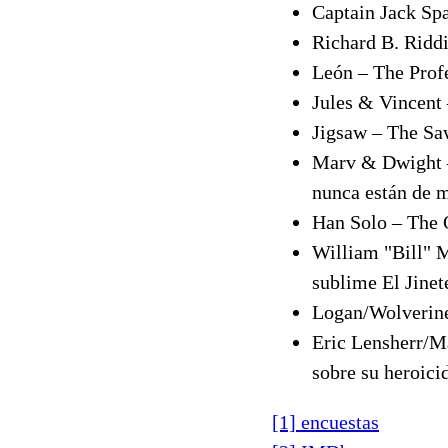
Captain Jack Spa
Richard B. Ridd
León – The Profe
Jules & Vincent 
Jigsaw – The S
Marv & Dwight –
nunca están de 
Han Solo – The O
William "Bill" M
sublime El Jinet
Logan/Wolverine
Eric Lensherr/M
sobre su heroicid
[1] encuestas