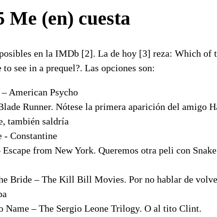
5 Me (en) cuesta
osibles en la IMDb [2]. La de hoy [3] reza: Which of t
 to see in a prequel?. Las opciones son:
 – American Psycho
lade Runner. Nótese la primera aparición del amigo Ha
e, también saldría
 - Constantine
 Escape from New York. Queremos otra peli con Snake P
e Bride – The Kill Bill Movies. Por no hablar de volv
pa
Name – The Sergio Leone Trilogy. O al tito Clint.