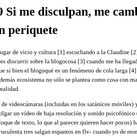
9 Si me disculpan, me cam
n periquete
ugar de vicio y cultura [1] escuchando a la Claudine [2]
s discurrir sobre la blogocosa [3] cuando me ha llegad
ue si bien el blogoqué es un fenómeno de cola larga [4] 
y demás ecosistema no sólo se plantea como cosa con ma
ealidad.
de videocámaras (incluidas en los satánicos móviles) y l
olgar un vídeo de baja resolución y sonido psicofónico 
loque de texto, lo que al parecer quieren hacer pocos) 
truculenta tres salgan espantos en flv- cuando yo de m