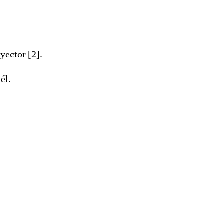
yector [2].
él.