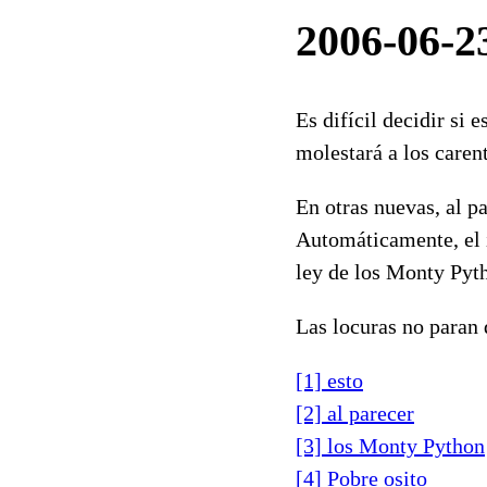
2006-06-23
Es difícil decidir si 
molestará a los caren
En otras nuevas, al p
Automáticamente, el i
ley de los Monty Pyth
Las locuras no paran d
[1] esto
[2] al parecer
[3] los Monty Python
[4] Pobre osito