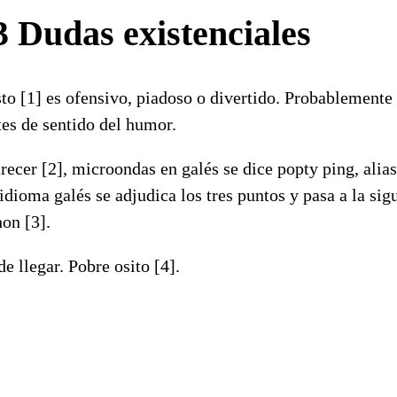
 Dudas existenciales
esto [1] es ofensivo, piadoso o divertido. Probablemente
tes de sentido del humor.
arecer [2], microondas en galés se dice popty ping, alia
dioma galés se adjudica los tres puntos y pasa a la sig
on [3].
e llegar. Pobre osito [4].