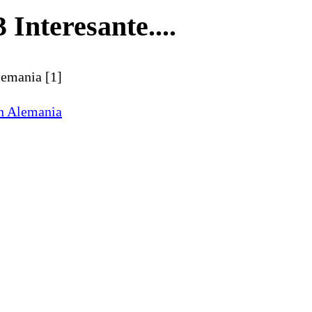
 Interesante....
lemania [1]
en Alemania