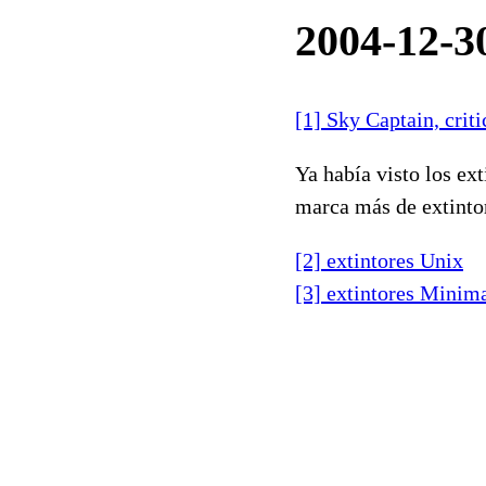
2004-12-30
[1] Sky Captain, criti
Ya había visto los ex
marca más de extinto
[2] extintores Unix
[3] extintores Minim