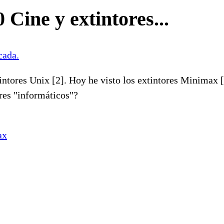
 Cine y extintores...
cada.
tintores Unix [2]. Hoy he visto los extintores Minimax 
res "informáticos"?
ax